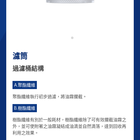
公司簡介
聯絡我們
繁體中文
English
濾筒
過濾桶結構
A.聚酯纖維
聚酯纖維執行初步過濾，將油霧攔截。
B.樹酯纖維
樹酯纖維有別於一般耗材，樹酯纖維除了可有效攔截油霧之
外，並可使附著之油霧凝結成油滴並自然滴落，達到回收再
利用之效果。