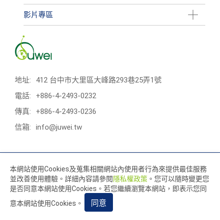
影片專區
地址:
412 台中市大里區大峰路293巷25弄1號
電話:
+886-4-2493-0232
傳真:
+886-4-2493-0236
信箱:
info@juwei.tw
© 2026 鉅偉機械股份有限公司. All Rights Reserved.
本網站使用Cookies及蒐集相關網站內使用者行為來提供最佳服務
使用條款
隱私權政策
並改善使用體驗。詳細內容請參閱
隱私權政策
。您可以隨時變更您
Designed by
GTMC
Taiwan Products
B2BManufactures
是否同意本網站使用Cookies。若您繼續瀏覽本網站，即表示您同
Market Prospects
同意
意本網站使用Cookies。