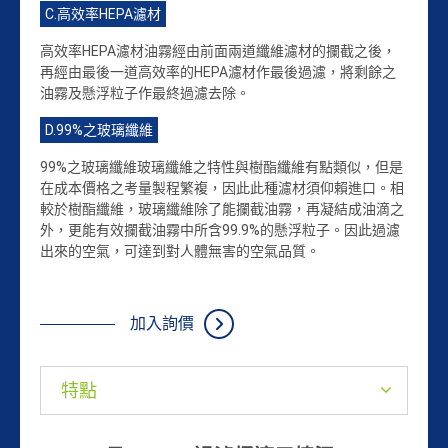
C.高效率HEPA濾材
高效率HEPA濾材油霧經由前面兩道纖維濾材的攔截之後，
再經由最後一道高效率的HEPA濾材作最後過濾，將剩餘之
油霧及懸浮粒子作最終過濾去除。
D.99%之玻璃纖維
99%之玻璃纖維玻璃纖維之特性與樹酯纖維有點類似，但是
在成本價格之考量製程繁複，因此此種濾材須仰賴進口。相
較於樹酯纖維，玻璃纖維除了能攔截油霧，再凝結成油滴之
外，更能有效攔截油霧中所含99.9%的懸浮粒子。因此過濾
出來的空氣，可達到對人體無害的空氣品質。
加入詢價
特點