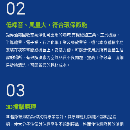
02
低噪音、風量大，符合環保節能
鉅偉油霧回收空氣淨化可應用的場域,有機械加工業、工具機廠、
半導體業、電子業、石油化學工業及餐飲業等，機台本身體積小易
安裝在狹窄空間或機台上，安裝方便，可廣泛使用於所有會產生油
霧的場所，有效解決廠內空氣品質不良問題，提高工作效率。濾網
易拆換清洗，可節省您的耗材成本。
03
3D撞擊原理
3D撞擊原理為鉅偉獨特專業設計，其原理應用斜織不鏽鋼過濾
網，使大分子油氣與油霧產生不規則撞擊，進而使油霧附著於濾網