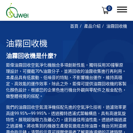
0
首頁
產品介紹
油霧回收機
油霧回收機
產品介紹
油霧回收機是什麼?
鉅偉油霧回收空氣淨化機融合多項創新性能，獨特採用3D撞擊原
油霧回收機
理設計，可攔截70%油霧分子，並將回收的油霧收集進行再利用。
本產品具有低震動、低噪音的特點，不影響機台運作，維持高穩
配件區
定、高效能的運作效率，除此之外，鉅偉可提供油霧回收機的客製
化顏色設計，根據您的企業色進行機台外觀與零配件之板金配色，
產品應用
做整體視覺的搭配。
全球佈局
我們的油霧回收空氣清淨機搭配先進的空氣淨化技術，過濾效率更
高達99.95%~99.995%，透過獨特透浦式葉輪構造，具有高速氣旋
支援服務
特性，展現超強吸力及離心力，達到最佳甩油性能。透過終端過濾
之過濾桶，將收集到的機器生產廢氣徹底去除油霧。機台另附濾網
最新消息
壽命指示錶，清楚的示意可提醒使用者了解更換濾網的正確時間，