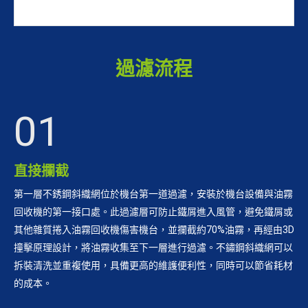
過濾流程
01
直接攔截
第一層不銹鋼斜織網位於機台第一道過濾，安裝於機台設備與油霧
回收機的第一接口處。此過濾層可防止鐵屑進入風管，避免鐵屑或
其他雜質捲入油霧回收機傷害機台，並攔截約70%油霧，再經由3D
撞擊原理設計，將油霧收集至下一層進行過濾。不鏽鋼斜織網可以
拆裝清洗並重複使用，具備更高的維護便利性，同時可以節省耗材
的成本。