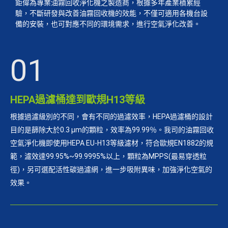
鉅偉為專業油霧回收淨化機之製造商，根據多年產業積累經
驗，不斷研發與改善油霧回收機的效能，不僅可適用各機台設
備的安裝，也可對應不同的環境需求，進行空氣淨化改善。
01
HEPA過濾桶達到歐規H13等級
根據過濾級別的不同，會有不同的過濾效率，HEPA過濾桶的設計
目的是篩除大於0.3 µm的顆粒，效率為99.99％。我司的油霧回收
空氣淨化機即使用HEPA EU-H13等級濾材，符合歐規EN1882的規
範，濾效達99.95%~99.9995%以上，顆粒為MPPS(最易穿透粒
徑)，另可選配活性碳過濾網，進一步吸附異味，加強淨化空氣的
效果。