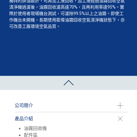
獨特的排油設計，可將加工液回收，加工液經過油霧回收空氣
清淨機過濾後，油霧回收濾高達70%，且再利用率達95%。實
際於使用者現場機台測試，可濾除99.5%以上之油霧。即使工
作機台未開機，長期使用鉅偉油霧回收空氣清淨機狀態下，亦
可改善工廠環境空氣品質。
公司簡介
產品介紹
油霧回收機
配件區