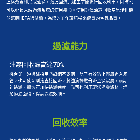
上逐漸累積形成油滴，藉此回流原加工空間進行回收利用，同時也
可以延長末端過濾系統的使用壽命。使用鉅偉油霧回收空氣淨化機
並選購HEPA過濾桶，為您的工作環境帶來優質的空氣品質。
過濾能力
油霧回收濾高達70%
機台第一道過濾採用斜織網不銹鋼，除了有效防止鐵屑進入風
管，也可使切削液直接回流，將油滴擴散分流至過濾層，前期
的過濾、擴散可加快過濾速度。我司也利用環狀摺疊濾材，增
加過濾面積，提高過濾效能。
回收效率