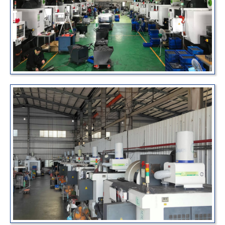
最新消息
公司簡介
聯絡我們
繁體中文
English